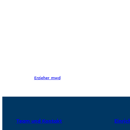
Erzieher_mwd
Team und Kontakt
Einri