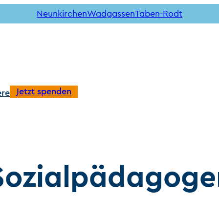
Neunkirchen
Wadgassen
Taben-Rodt
Jetzt spenden
ere
 Sozialpädagog