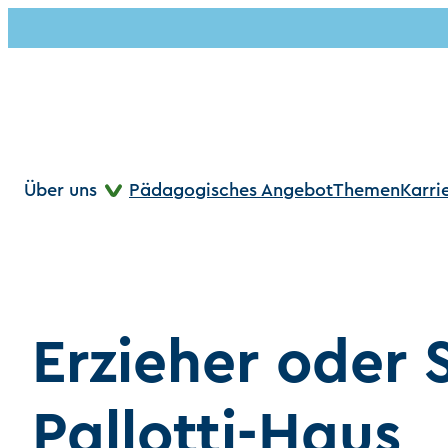
Direkt
zum
Inhalt
wechseln
Über uns
Pädagogisches Angebot
Themen
Karri
Erzieher oder
Pallotti-Haus