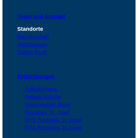
Team und Kontakt
Standorte
Neunkirchen
Wadgassen
Taben-Rodt
Einrichtungen
Pallotti-Haus
Pallotti-Schule
Haus Mutter Rosa
Propstey St. Josef
GHS Propstey St. Josef
KITA Propstey St. Josef