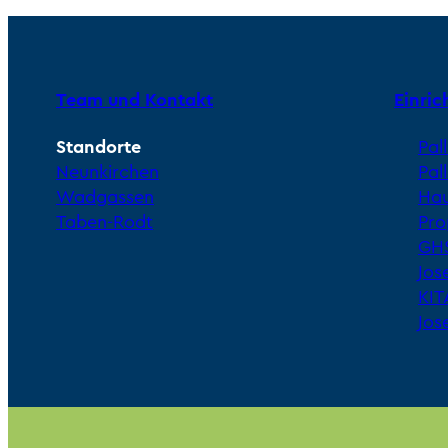
Team und Kontakt
Einri
Standorte
Pal
Neunkirchen
Pal
Wadgassen
Hau
Taben-Rodt
Pro
GHS
Jos
KIT
Jos