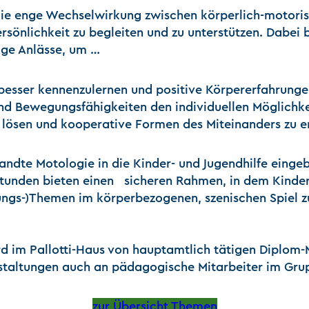
ie enge Wechselwirkung zwischen körperlich-motori
ersönlichkeit zu begleiten und zu unterstützen. Dabei 
ige Anlässe, um …
besser kennenzulernen und positive Körpererfahrung
 Bewegungsfähigkeiten den individuellen Möglichkei
lösen und kooperative Formen des Miteinanders zu e
ndte Motologie in die Kinder- und Jugendhilfe einge
nden bieten einen sicheren Rahmen, in dem Kinder u
klungs-)Themen im körperbezogenen, szenischen Spiel
d im Pallotti-Haus von hauptamtlich tätigen Diplom
staltungen auch an pädagogische Mitarbeiter im Gru
zur Übersicht Themen