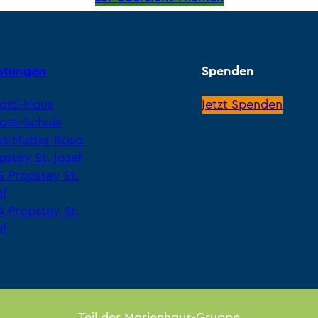
chtungen
Spenden
lotti-Haus
Jetzt Spenden
lotti-Schule
s Mutter Rosa
pstey St. Josef
 Propstey St.
ef
A Propstey St.
ef
Teil der Marienhaus-Gruppe