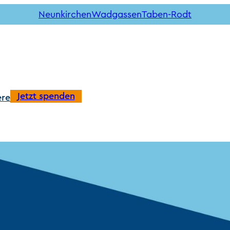
Neunkirchen
Wadgassen
Taben-Rodt
Jetzt spenden
ere